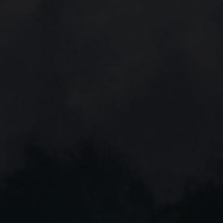
KONTAKT
Ansprechpartner/-inne
kontakt@hrklunis.de