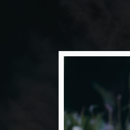
Video-
Player