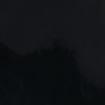
HRK LUNIS AG
Ihr bankenunabhängiger
Vermögensverwalter