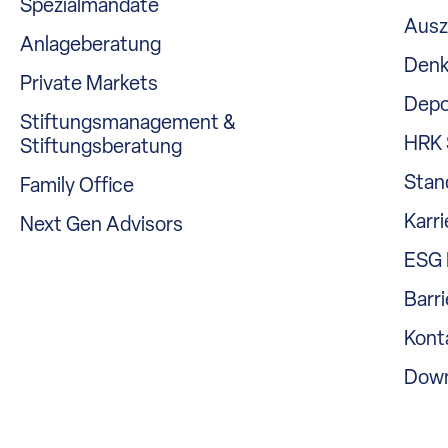
Spezialmandate
Ausz
Anlageberatung
Denk
Private Markets
Depo
Stiftungsmanagement &
HRK 
Stiftungsberatung
Stan
Family Office
Karri
Next Gen Advisors
ESG 
Barri
Kont
Down