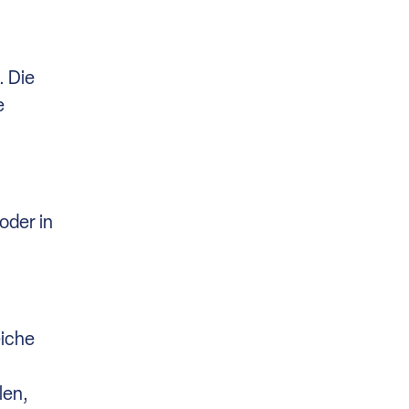
. Die
e
oder in
eiche
n
len,