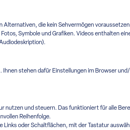
ren Alternativen, die kein Sehvermögen voraussetzen
r Fotos, Symbole und Grafiken. Videos enthalten ein
(Audiodeskription).
n. Ihnen stehen dafür Einstellungen im Browser und/
KONTAKT
r nutzen und steuern. Das funktioniert für alle Ber
Ansprechpartner/-inne
nnvollen Reihenfolge.
kontakt@hrklunis.de
e Links oder Schaltflächen, mit der Tastatur auswäh