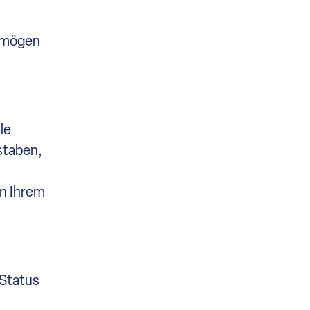
ermögen
le
staben,
in Ihrem
 Status