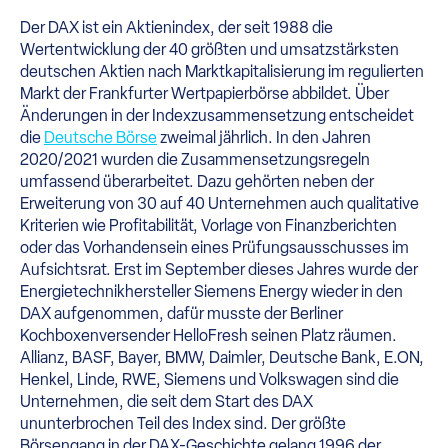
Der DAX ist ein Aktienindex, der seit 1988 die
Wertentwicklung der 40 größten und umsatzstärksten
deutschen Aktien nach Marktkapitalisierung im regulierten
Markt der Frankfurter Wertpapierbörse abbildet. Über
Änderungen in der Indexzusammensetzung entscheidet
die
Deutsche Börse
zweimal jährlich. In den Jahren
2020/2021 wurden die Zusammensetzungsregeln
umfassend überarbeitet. Dazu gehörten neben der
Erweiterung von 30 auf 40 Unternehmen auch qualitative
Kriterien wie Profitabilität, Vorlage von Finanzberichten
oder das Vorhandensein eines Prüfungsausschusses im
Aufsichtsrat. Erst im September dieses Jahres wurde der
Energietechnikhersteller Siemens Energy wieder in den
DAX aufgenommen, dafür musste der Berliner
Kochboxenversender HelloFresh seinen Platz räumen.
Allianz, BASF, Bayer, BMW, Daimler, Deutsche Bank, E.ON,
Henkel, Linde, RWE, Siemens und Volkswagen sind die
Unternehmen, die seit dem Start des DAX
ununterbrochen Teil des Index sind. Der größte
Börsengang in der DAX-Geschichte gelang 1996 der