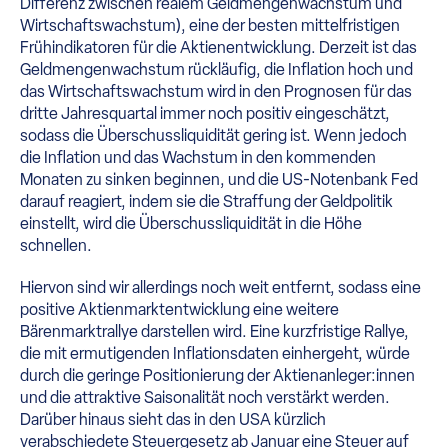
Differenz zwischen realem Geldmengenwachstum und
Wirtschaftswachstum), eine der besten mittelfristigen
Frühindikatoren für die Aktienentwicklung. Derzeit ist das
Geldmengenwachstum rückläufig, die Inflation hoch und
das Wirtschaftswachstum wird in den Prognosen für das
dritte Jahresquartal immer noch positiv eingeschätzt,
sodass die Überschussliquidität gering ist. Wenn jedoch
die Inflation und das Wachstum in den kommenden
Monaten zu sinken beginnen, und die US-Notenbank Fed
darauf reagiert, indem sie die Straffung der Geldpolitik
einstellt, wird die Überschussliquidität in die Höhe
schnellen.
Hiervon sind wir allerdings noch weit entfernt, sodass eine
positive Aktienmarktentwicklung eine weitere
Bärenmarktrallye darstellen wird. Eine kurzfristige Rallye,
die mit ermutigenden Inflationsdaten einhergeht, würde
durch die geringe Positionierung der Aktienanleger:innen
und die attraktive Saisonalität noch verstärkt werden.
Darüber hinaus sieht das in den USA kürzlich
verabschiedete Steuergesetz ab Januar eine Steuer auf