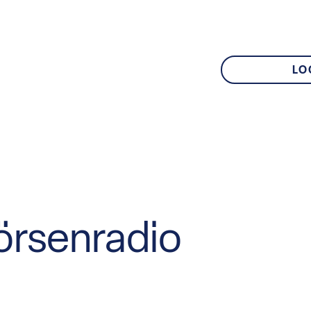
LO
örsenradio