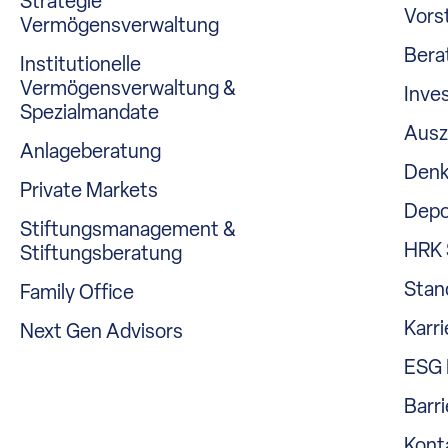
Strategie
Vors
Vermögensverwaltung
Bera
Institutionelle
Vermögensverwaltung &
Inve
Spezialmandate
Ausz
Anlageberatung
Denk
Private Markets
Depo
Stiftungsmanagement &
HRK 
Stiftungsberatung
Stan
Family Office
Karri
Next Gen Advisors
ESG 
Barri
Kont