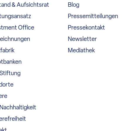
tand & Aufsichtsrat
Blog
tungsansatz
Pressemitteilungen
stment Office
Pressekontakt
eichnungen
Newsletter
fabrik
Mediathek
tbanken
Stiftung
dorte
ere
Nachhaltigkeit
erefreiheit
akt