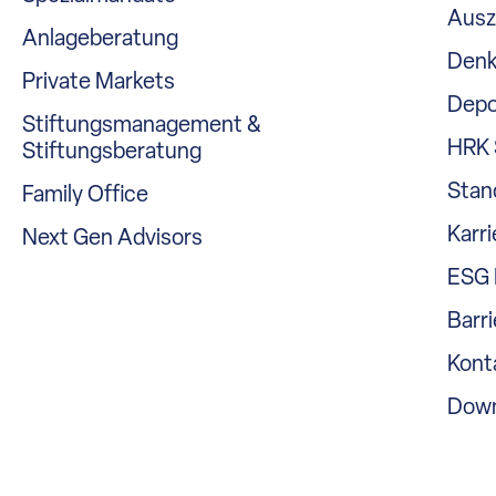
Ausz
Anlageberatung
Denk
Private Markets
Depo
Stiftungsmanagement &
HRK 
Stiftungsberatung
Stan
Family Office
Karri
Next Gen Advisors
ESG 
Barri
Kont
Down