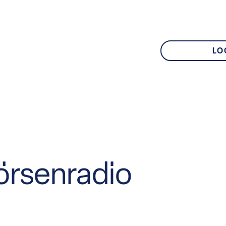
LO
örsenradio