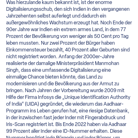
Was hierzulande kaum bekannt ist, ist der enorme
Digitalisierungsschub, den sich Indien in den vergangenen
Jahrzehenten selbst auferlegt und dadurch ein
außergewöhnliches Wachstum erzeugt hat. Noch Ende der
90er Jahre war Indien ein extrem armes Land, in dem 77
Prozent der Bevölkerung von weniger als 50 Cent pro Tag
leben mussten. Nur zwei Prozent der Bürger haben
Einkommensteuer bezahlt, 40 Prozent aller Geburten sind
nicht registriert worden. Anfang der 2000er-Jahre
realisierte der damalige Ministerpräsident Manmohan
Singh, dass eine umfassende Digitalisierung eine
einmalige Chance bieten könnte, das Land zu
modernisieren und die Bevölkerung aus der Armut zu
bringen. Nach Jahren der Vorbereitung wurde 2009 mit
Hilfe der Firma Infosys die „Unique Identification Authority
of India“ (UIDA) gegründet, die wiederum das Aadhaar-
Programm ins Leben gerufen hat, eine riesige Datenbank,
in der inzwischen fast jeder Inder mit Fingerabdruck und
Iris-Scan registriert ist. Bis Ende 2022 haben via Aadhaar
99 Prozent aller Inder eine ID-Nummer erhalten. Diese
Nummer benötigt jede Bürgerin und jeder Bürger, um