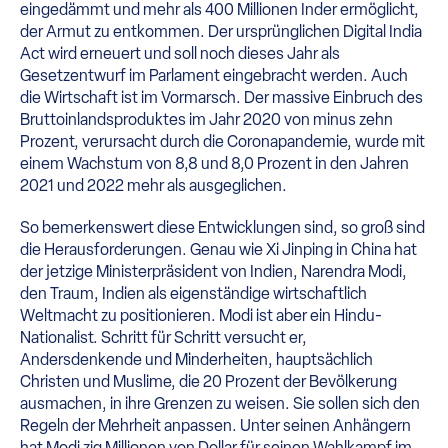
eingedämmt und mehr als 400 Millionen Inder ermöglicht,
der Armut zu entkommen. Der ursprünglichen Digital India
Act wird erneuert und soll noch dieses Jahr als
Gesetzentwurf im Parlament eingebracht werden. Auch
die Wirtschaft ist im Vormarsch. Der massive Einbruch des
Bruttoinlandsproduktes im Jahr 2020 von minus zehn
Prozent, verursacht durch die Coronapandemie, wurde mit
einem Wachstum von 8,8 und 8,0 Prozent in den Jahren
2021 und 2022 mehr als ausgeglichen.
So bemerkenswert diese Entwicklungen sind, so groß sind
die Herausforderungen. Genau wie Xi Jinping in China hat
der jetzige Ministerpräsident von Indien, Narendra Modi,
den Traum, Indien als eigenständige wirtschaftlich
Weltmacht zu positionieren. Modi ist aber ein Hindu-
Nationalist. Schritt für Schritt versucht er,
Andersdenkende und Minderheiten, hauptsächlich
Christen und Muslime, die 20 Prozent der Bevölkerung
ausmachen, in ihre Grenzen zu weisen. Sie sollen sich den
Regeln der Mehrheit anpassen. Unter seinen Anhängern
hat Modi zig Millionen von Dollar für seinen Wahlkampf im