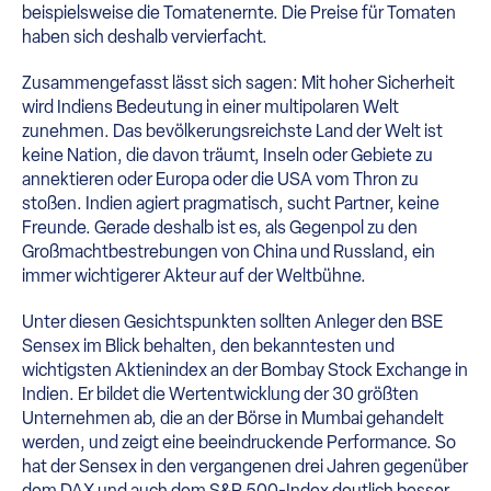
beispielsweise die Tomatenernte. Die Preise für Tomaten
haben sich deshalb vervierfacht.
Zusammengefasst lässt sich sagen: Mit hoher Sicherheit
wird Indiens Bedeutung in einer multipolaren Welt
zunehmen. Das bevölkerungsreichste Land der Welt ist
keine Nation, die davon träumt, Inseln oder Gebiete zu
annektieren oder Europa oder die USA vom Thron zu
stoßen. Indien agiert pragmatisch, sucht Partner, keine
Freunde. Gerade deshalb ist es, als Gegenpol zu den
Großmachtbestrebungen von China und Russland, ein
immer wichtigerer Akteur auf der Weltbühne.
Unter diesen Gesichtspunkten sollten Anleger den BSE
Sensex im Blick behalten, den bekanntesten und
wichtigsten Aktienindex an der Bombay Stock Exchange in
Indien. Er bildet die Wertentwicklung der 30 größten
Unternehmen ab, die an der Börse in Mumbai gehandelt
werden, und zeigt eine beeindruckende Performance. So
hat der Sensex in den vergangenen drei Jahren gegenüber
dem DAX und auch dem S&P 500-Index deutlich besser