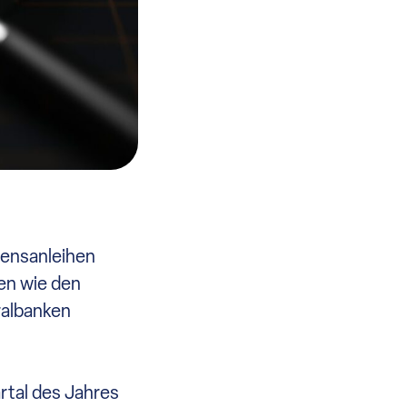
mensanleihen
en wie den
ralbanken
rtal des Jahres