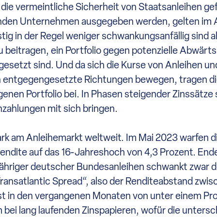
die vermeintliche Sicherheit von Staatsanleihen ge
unden Unternehmen ausgegeben werden, gelten im A
tig in der Regel weniger schwankungsanfällig sind a
u beitragen, ein Portfolio gegen potenzielle Abwärts
etzt sind. Und da sich die Kurse von Anleihen und
 in entgegengesetzte Richtungen bewegen, tragen di
nen Portfolio bei. In Phasen steigender Zinssätze 
nzahlungen mit sich bringen.
rk am Anleihemarkt weltweit. Im Mai 2023 warfen 
 Rendite auf das 16-Jahreshoch von 4,3 Prozent. En
hnjähriger deutscher Bundesanleihen schwankt zwar 
Transatlantic Spread“, also der Renditeabstand zwi
st in den vergangenen Monaten von unter einem Pr
 bei lang laufenden Zinspapieren, wofür die untersc