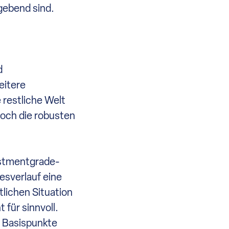
gebend sind.
d
eitere
 restliche Welt
noch die robusten
estmentgrade-
esverlauf eine
lichen Situation
für sinnvoll.
 Basispunkte