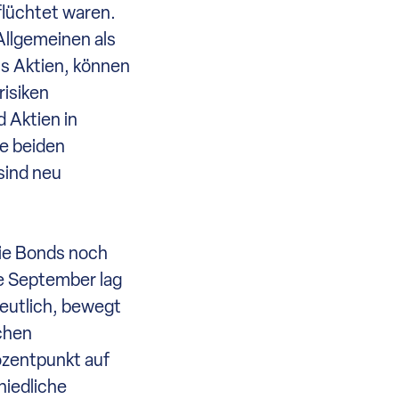
flüchtet waren.
llgemeinen als
ls Aktien, können
risiken
 Aktien in
e beiden
sind neu
die Bonds noch
de September lag
deutlich, bewegt
schen
ozentpunkt auf
hiedliche