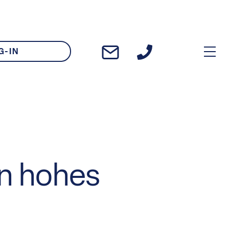
G-IN
n hohes