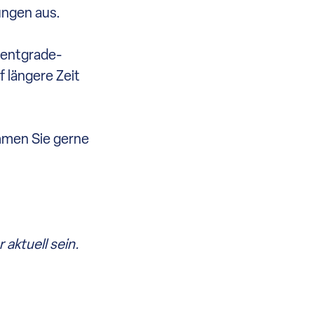
ungen aus.
mentgrade-
f längere Zeit
ommen Sie gerne
aktuell sein.