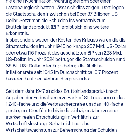
nie eine Hyperinflation, Währungsreform oder einen
Lastenausgleich hatten, lässt sich dies zeigen. Dort liegen
die Staatsschulden inzwischen bei über 37 Billionen US-
Dollar. Setzt man die Schulden ins Verhältnis zum
Bruttoinlandsprodukt (BIP) ergibt sich eine weitere
Erkenntnis.
Insbesondere wegen der Kosten des Krieges waren die die
Staatsschulden im Jahr 1945 bei knapp 257 Mrd. US-Dollar
oder etwa 116 Prozent des geschätzten BIP von 223 Mrd.
US-Dollar. Im Jahr 2024 betrugen die Staatsschulden rund
35 Bil. US- Dollar. Allerdings betrug die jährliche
Inflationsrate seit 1945 im Durchschnitt ca. 3,7 Prozent
basierend auf den Verbraucherpreisindex.
Seit dem Jahr 1947 sind das Bruttoinlandsprodukt nach
Angaben der Federal Reserve Bank of St. Louis um ca. das
1.240-fache und die Verbraucherpreise um das 140-fache
gestiegen. Dies führte bis in die siebziger Jahre zu einer
starken realen Entschuldung im Verhältnis zur
Wirtschaftsleistung. So hat nicht nur das
Wirtschaftswachstum zur Beherrschung der Schulden