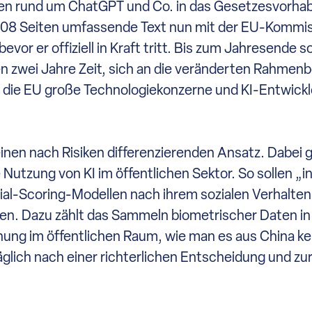
ten rund um ChatGPT und Co. in das Gesetzesvorha
 108 Seiten umfassende Text nun mit der EU-Kommi
r er offiziell in Kraft tritt. Bis zum Jahresende so
en zwei Jahre Zeit, sich an die veränderten Rahme
 die EU große Technologiekonzerne und KI-Entwickle
inen nach Risiken differenzierenden Ansatz. Dabei g
utzung von KI im öffentlichen Sektor. So sollen „in
ial-Scoring-Modellen nach ihrem sozialen Verhalten
en. Dazu zählt das Sammeln biometrischer Daten in
KONTAKT
ng im öffentlichen Raum, wie man es aus China ke
glich nach einer richterlichen Entscheidung und zu
Ansprechpartner/-inne
kontakt@hrklunis.de