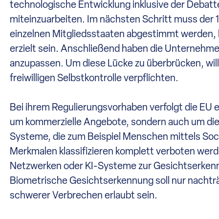
technologische Entwicklung inklusive der Debat
miteinzuarbeiten. Im nächsten Schritt muss der
einzelnen Mitgliedsstaaten abgestimmt werden, bevo
erzielt sein. Anschließend haben die Unternehm
anzupassen. Um diese Lücke zu überbrücken, will
freiwilligen Selbstkontrolle verpflichten.
Bei ihrem Regulierungsvorhaben verfolgt die EU e
um kommerzielle Angebote, sondern auch um die N
Systeme, die zum Beispiel Menschen mittels Soc
Merkmalen klassifizieren komplett verboten werd
HRK LUNIS AG
Netzwerken oder KI-Systeme zur Gesichtserkennu
Biometrische Gesichtserkennung soll nur nachträ
Ihr bankenunabhängiger
schwerer Verbrechen erlaubt sein.
Vermögensverwalter