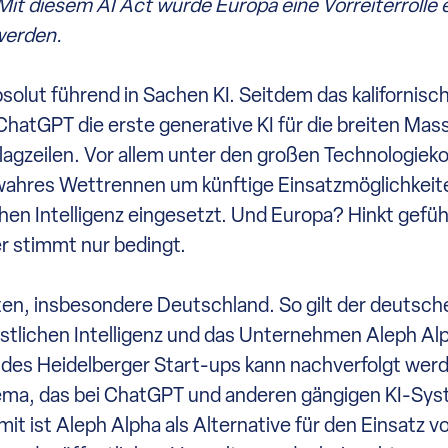
t diesem AI Act würde Europa eine Vorreiterrolle
werden.
solut führend in Sachen KI. Seitdem das kaliforni
tGPT die erste generative KI für die breiten Mass
agzeilen. Vor allem unter den großen Technologiek
 wahres Wettrennen um künftige Einsatzmöglichkeit
en Intelligenz eingesetzt. Und Europa? Hinkt gefüh
er stimmt nur bedingt.
en, insbesondere Deutschland. So gilt der deutsche
tlichen Intelligenz und das Unternehmen Aleph Alp
des Heidelberger Start-ups kann nachverfolgt werd
Thema, das bei ChatGPT und anderen gängigen KI-Sy
it ist Aleph Alpha als Alternative für den Einsatz v