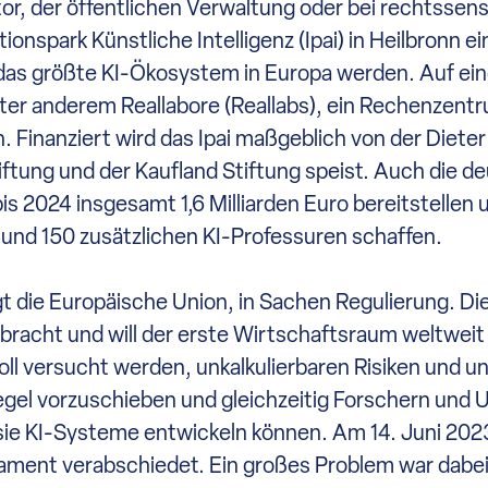
or, der öffentlichen Verwaltung oder bei rechtsse
onspark Künstliche Intelligenz (Ipai) in Heilbronn 
l das größte KI-Ökosystem in Europa werden. Auf e
nter anderem Reallabore (Reallabs), ein Rechenzent
Finanziert wird das Ipai maßgeblich von der Diete
tiftung und der Kaufland Stiftung speist. Auch die d
 bis 2024 insgesamt 1,6 Milliarden Euro bereitstellen
nd 150 zusätzlichen KI-Professuren schaffen.
t die Europäische Union, in Sachen Regulierung. Di
gebracht und will der erste Wirtschaftsraum weltwei
soll versucht werden, unkalkulierbaren Risiken und 
iegel vorzuschieben und gleichzeitig Forschern un
sie KI-Systeme entwickeln können. Am 14. Juni 202
ament verabschiedet. Ein großes Problem war dabei