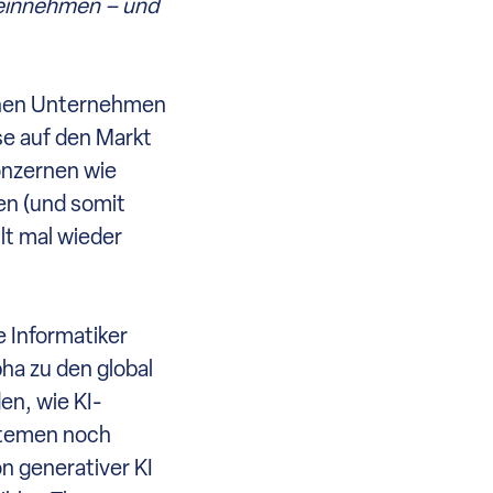
 einnehmen – und
schen Unternehmen
e auf den Markt
onzernen wie
en (und somit
lt mal wieder
 Informatiker
ha zu den global
en, wie KI-
stemen noch
on generativer KI