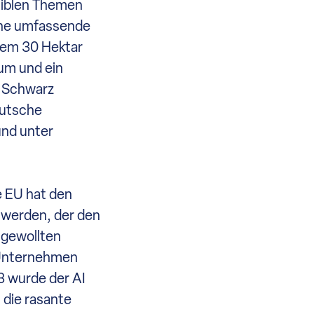
nsiblen Themen
eine umfassende
inem 30 Hektar
rum und ein
r Schwarz
eutsche
 und unter
e EU hat den
t werden, der den
ungewollten
d Unternehmen
3 wurde der AI
 die rasante