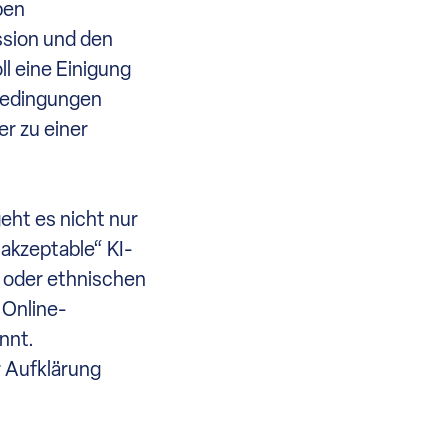
ben
ssion und den
ll eine Einigung
nbedingungen
r zu einer
eht es nicht nur
akzeptable“ KI-
 oder ethnischen
 Online-
nnt.
r Aufklärung
n