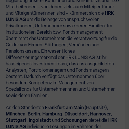
Begleitung unserer Kundinnen und Kunden. Mit über 120
Mitarbeitenden – von denen viele auch Miteigentümer
und Miteigentümerinnen sind – kümmert sich die
HRK
LUNIS AG
um die Belange von anspruchsvollen
Privatkunden, Unternehmer sowie deren Familien. Im
institutionellen Bereich bzw. Fondsmanagement
übernimmt das Unternehmen die Verantwortung für die
Gelder von Firmen, Stiftungen, Verbänden und
Pensionskassen. Ein wesentliches
Differenzierungsmerkmal der HRK LUNIS AG ist ihr
hauseigenes Investmentteam, das aus ausgebildeten
Analysten, Portfoliomanagern und Fondsmanagern
besteht. Dadurch verfügt das Unternehmen über
besondere Kompetenz im Management von
Spezialfonds für Unternehmerinnen und Unternehmer
sowie deren Familien.
An den Standorten
Frankfurt am Main
(Hauptsitz),
München
,
Berlin
,
Hamburg
,
Düsseldorf
,
Hannover
,
Stuttgart
,
Ingolstadt
und
Schonungen
bietet die
HRK
LUNIS AG
individuelle Lösungen im Rahmen der