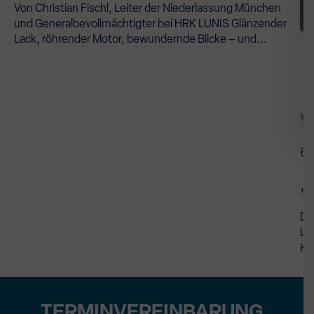
Von Christian Fischl, Leiter der Niederlassung München
und Generalbevollmächtigter bei HRK LUNIS Glänzender
Lack, röhrender Motor, bewundernde Blicke – und...
6
„U
De
LU
Ka
TERMINVEREINBARUNG