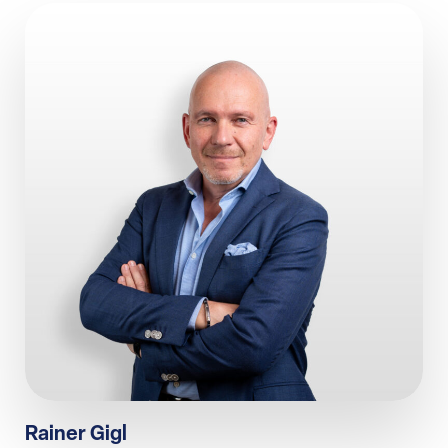
HRK LUNIS AG
Ihr bankenunabhängiger
Vermögensverwalter
KONTAKT
Ansprechpartner/-innen
kontakt@hrklunis.de
LEISTUNGEN
ÜBER UNS
Rainer Gigl