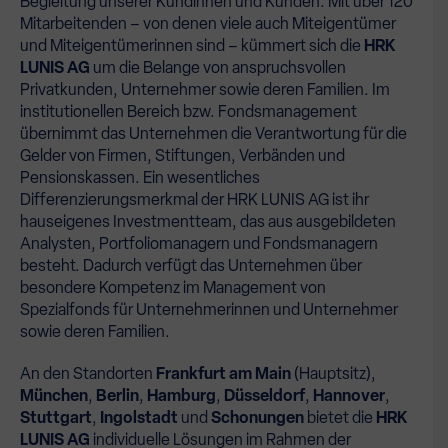
Begleitung unserer Kundinnen und Kunden. Mit über 120
Mitarbeitenden – von denen viele auch Miteigentümer
und Miteigentümerinnen sind – kümmert sich die
HRK
LUNIS AG
um die Belange von anspruchsvollen
Privatkunden, Unternehmer sowie deren Familien. Im
institutionellen Bereich bzw. Fondsmanagement
übernimmt das Unternehmen die Verantwortung für die
Gelder von Firmen, Stiftungen, Verbänden und
Pensionskassen. Ein wesentliches
Differenzierungsmerkmal der HRK LUNIS AG ist ihr
hauseigenes Investmentteam, das aus ausgebildeten
Analysten, Portfoliomanagern und Fondsmanagern
besteht. Dadurch verfügt das Unternehmen über
besondere Kompetenz im Management von
Spezialfonds für Unternehmerinnen und Unternehmer
sowie deren Familien.
An den Standorten
Frankfurt am Main
(Hauptsitz),
München
,
Berlin
,
Hamburg
,
Düsseldorf
,
Hannover
,
Stuttgart
,
Ingolstadt
und
Schonungen
bietet die
HRK
LUNIS AG
individuelle Lösungen im Rahmen der