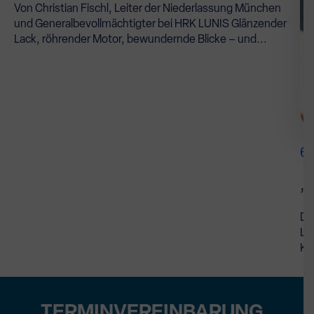
Von Christian Fischl, Leiter der Niederlassung München
und Generalbevollmächtigter bei HRK LUNIS Glänzender
Lack, röhrender Motor, bewundernde Blicke – und...
6
„U
De
LU
Ka
TERMINVEREINBARUNG