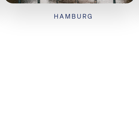
HAMBURG
KONTAKT
Ansprechpartner/-inne
kontakt@hrklunis.de