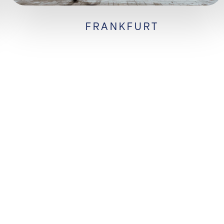
FRANKFURT
HRK LUNIS AG
Ihr bankenunabhängiger
Vermögensverwalter