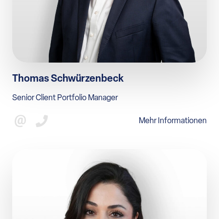
HRK LUNIS AG
Ihr bankenunabhängiger
Vermögensverwalter
KONTAKT
Thomas Schwürzenbeck
Ansprechpartner/-innen
kontakt@hrklunis.de
Senior Client Portfolio Manager
Mehr Informationen
LEISTUNGEN
ÜBER UNS