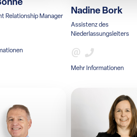
Bohne
Nadine Bork
ent Relationship Manager
Assistenz des
Niederlassungsleiters
mationen
Mehr Informationen
KONTAKT
Ansprechpartner/-inne
kontakt@hrklunis.de