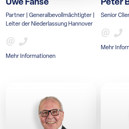
Uwe Fahse
Peter 
Partner | Generalbevollmächtigter |
Senior Cli
Leiter der Niederlassung Hannover
Mehr Infor
Mehr Informationen
HRK LUNIS AG
Ihr bankenunabhängiger
Vermögensverwalter